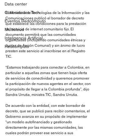
Data center
Curiosidades Tech
El Ministerio de Tecnologías de la Información y las 
Comunicaciones publicó el borrador de decreto 
Eventos Redcómputo
que establece las condiciones para la prestación 
Multicloud
del servicio de internet comunitario fijo. El 
documento permitirá que las comunidades 
Inteligencia Artificial
organizadas (incluyendo comunidades étnicas y 
Juntas de Acción Comunal) y sin ánimo de lucro 
Redcómputo
presten este servicio al inscribirse en el Registro 
TIC.
“Estamos trabajando para conectar a Colombia, en 
particular a aquellas zonas que tienen baja oferta 
de servicios de conectividad y queremos promover 
la participación de nuevos agentes en el sector, con 
el propósito de llegar a la Colombia profunda”, dijo 
Sandra Urrutia, ministra TIC, Sandra Urrutia.
De acuerdo con la entidad, con este borrador de 
decreto, que se publicó para recibir comentarios, el 
Gobierno avanza en su propósito de implementar 
“un modelo autofinanciado y gestionado 
directamente por las mismas comunidades, las 
cuales podrán proveer ese servicio a sus 