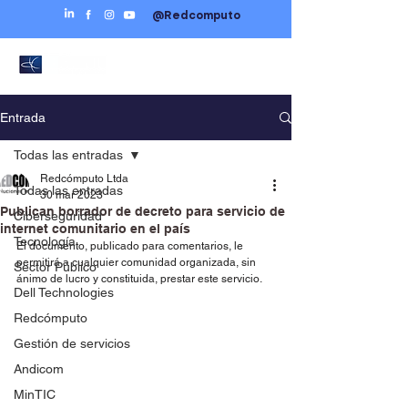
@Redcomputo
Entrada
Todas las entradas
Redcómputo Ltda
Todas las entradas
30 mar 2023
Publican borrador de decreto para servicio de
Ciberseguridad
internet comunitario en el país
Tecnología
El documento, publicado para comentarios, le 
permitirá a cualquier comunidad organizada, sin 
Sector Público
ánimo de lucro y constituida, prestar este servicio.
Dell Technologies
Redcómputo
Gestión de servicios
Andicom
MinTIC