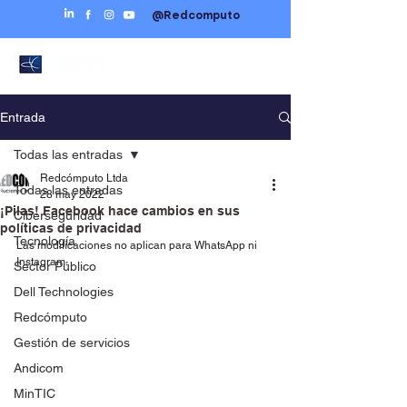
@Redcomputo
Entrada
Todas las entradas
Redcómputo Ltda
Todas las entradas
28 may 2022
¡Pilas! Facebook hace cambios en sus
Ciberseguridad
políticas de privacidad
Tecnología
Las modificaciones no aplican para WhatsApp ni 
Instagram. 
Sector Público
Dell Technologies
Redcómputo
Gestión de servicios
Andicom
MinTIC