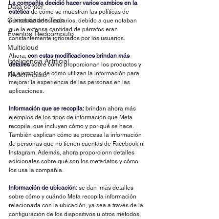
La compañía decidió hacer varios cambios en la 
Data center
estética
 de cómo se muestran las políticas de 
Curiosidades Tech
privacidad a los usuarios, debido a que notaban 
que la extensa cantidad de párrafos eran 
Eventos Redcómputo
constantemente ignorados por los usuarios.
Multicloud
Ahora, 
con estas modificaciones brindan más 
Inteligencia Artificial
detalles
 sobre cómo proporcionan los productos y 
da ejemplos de cómo utilizan la información para 
Redcómputo
mejorar la experiencia de las personas en las 
aplicaciones. 
Información que se recopila:
 brindan ahora más 
ejemplos de los tipos de información que Meta 
recopila, que incluyen cómo y por qué se hace. 
También explican cómo se procesa la información 
de personas que no tienen cuentas de Facebook ni 
Instagram. Además, ahora proporcionn detalles 
adicionales sobre qué son los metadatos y cómo 
los usa la compañía.
Información de ubicación:
 se dan  más detalles 
sobre cómo y cuándo Meta recopila información 
relacionada con la ubicación, ya sea a través de la 
configuración de los dispositivos u otros métodos, 