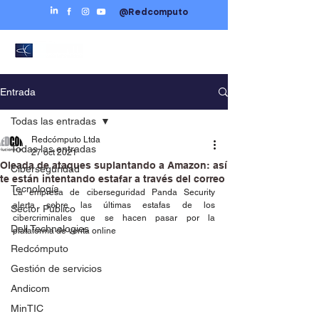
@Redcomputo
Entrada
Todas las entradas
Redcómputo Ltda
Todas las entradas
27 oct 2021
Oleada de ataques suplantando a Amazon: así
Ciberseguridad
te están intentando estafar a través del correo
Tecnología
La empresa de ciberseguridad Panda Security 
alerta sobre las últimas estafas de los 
Sector Público
cibercriminales que se hacen pasar por la 
Dell Technologies
plataforma de venta online
Redcómputo
Gestión de servicios
Andicom
MinTIC