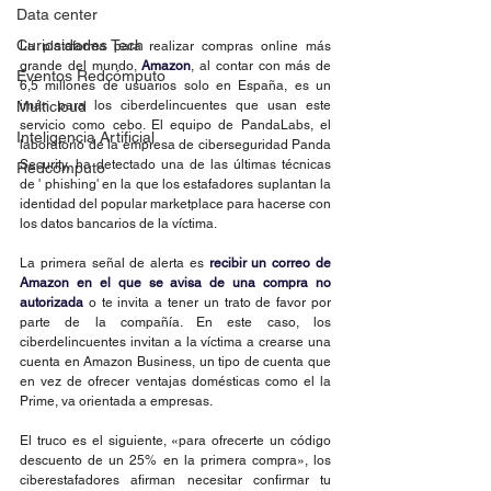
Data center
Curiosidades Tech
La plataforma para realizar compras online más 
grande del mundo, 
Amazon
, al contar con más de 
Eventos Redcómputo
6,5 millones de usuarios solo en España, es un 
Multicloud
imán para los ciberdelincuentes que usan este 
servicio como cebo. El equipo de PandaLabs, el 
Inteligencia Artificial
laboratorio de la empresa de ciberseguridad Panda 
Security, ha detectado una de las últimas técnicas 
Redcómputo
de ' phishing' en la que los estafadores suplantan la 
identidad del popular marketplace para hacerse con 
los datos bancarios de la víctima.
La primera señal de alerta es 
recibir un correo de 
Amazon en el que se avisa de una compra no 
autorizada
 o te invita a tener un trato de favor por 
parte de la compañía. En este caso, los 
ciberdelincuentes invitan a la víctima a crearse una 
cuenta en Amazon Business, un tipo de cuenta que 
en vez de ofrecer ventajas domésticas como el la 
Prime, va orientada a empresas.
El truco es el siguiente, «para ofrecerte un código 
descuento de un 25% en la primera compra», los 
ciberestafadores afirman necesitar confirmar tu 