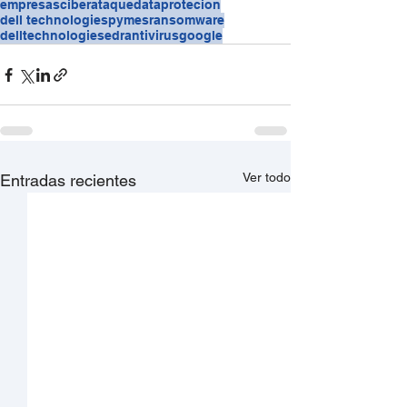
empresas
ciberataque
dataprotecion
dell technologies
pymes
ransomware
delltechnologies
edr
antivirus
google
Ver todo
Entradas recientes