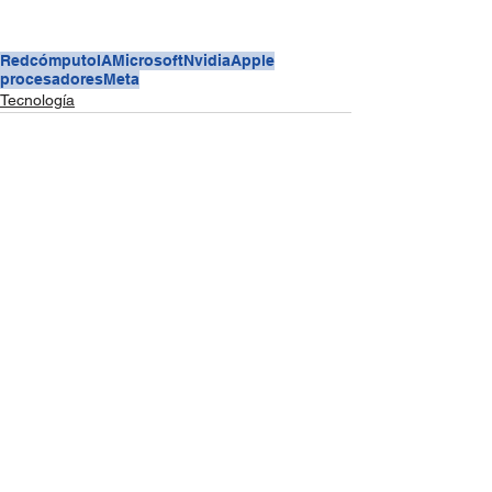
Redcómputo
IA
Microsoft
Nvidia
Apple
procesadores
Meta
Tecnología
Ver todo
Entradas recientes