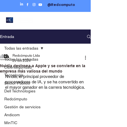
@Redcomputo
Entrada
Todas las entradas
Redcómputo Ltda
Todas las entradas
29 oct 2024
Nvidia destrona a Apple y se convierte en la
Ciberseguridad
empresa más valiosa del mundo
Tecnología
Nvidia, el principal proveedor de 
procesadores de IA, y se ha convertido en 
Sector Público
el mayor ganador en la carrera tecnológica.
Dell Technologies
Redcómputo
Gestión de servicios
Andicom
MinTIC