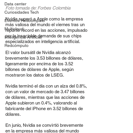
Data center
Foto tomada de: Forbes Colombia
Curiosidades Tech
Nvidia superó a Apple como la empresa 
Eventos Redcómputo
más valiosa del mundo el viernes tras un 
Multicloud
repunte récord en las acciones, impulsado 
por la insaciable demanda de sus chips 
Inteligencia Artificial
especializados en inteligencia artificial.
Redcómputo
El valor bursátil de Nvidia alcanzó 
brevemente los 3.53 billones de dólares, 
ligeramente por encima de los 3.52 
billones de dólares de Apple, según 
mostraron los datos de LSEG.
Nvidia terminó el día con un alza del 0.8%, 
con un valor de mercado de 3.47 billones 
de dólares, mientras que las acciones de 
Apple subieron un 0.4%, valorando al 
fabricante del iPhone en 3.52 billones de 
dólares.
En junio, Nvidia se convirtió brevemente 
en la empresa más valiosa del mundo 