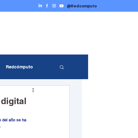
@Redcomputo
Ciberseguridad
Servicios TI
Contáctenos
Redcómputo
entos Redcómputo
digital
 del año se ha 
.