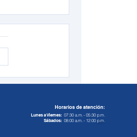
sterio TIC invierte $
00 millones en
vación digital para
ombia
Horarios de atención:
07:30 a.m. - 05:30 p.m.
Lunes a Viernes:
08:00 a.m. - 12:00
p.m.
Sábados: