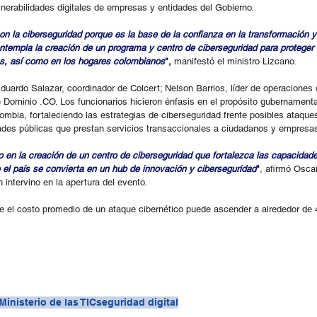
ulnerabilidades digitales de empresas y entidades del Gobierno.
 la ciberseguridad porque es la base de la confianza en la transformación 
ontempla la creación de un programa y centro de ciberseguridad para proteger 
as, así como en los hogares colombianos
", 
manifestó el ministro Lizcano.
duardo Salazar, coordinador de Colcert; Nelson Barrios, líder de operaciones 
e Dominio .CO. Los funcionarios hicieron énfasis en el propósito gubernament
lombia, fortaleciendo las estrategias de ciberseguridad frente posibles ataques
dades públicas que prestan servicios transaccionales a ciudadanos y empresa
do en la creación de un centro de ciberseguridad que fortalezca las capacidade
el país se convierta en un hub de innovación y ciberseguridad
"
, afirmó Oscar
 intervino en la apertura del evento.
e el costo promedio de un ataque cibernético puede ascender a alrededor de 4
Ministerio de las TIC
seguridad digital