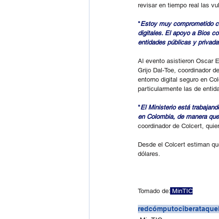
revisar en tiempo real las v
"
Estoy muy comprometido con
digitales. El apoyo a Bios c
entidades públicas y privad
Al evento asistieron Oscar E
Grijo Dal-Toe, coordinador d
entorno digital seguro en Co
particularmente las de enti
"
El Ministerio está trabajan
en Colombia, de manera que 
coordinador de Colcert, quien
Desde el Colcert estiman qu
dólares.
Tomado de:
 MinTIC
redcómputo
ciberataque