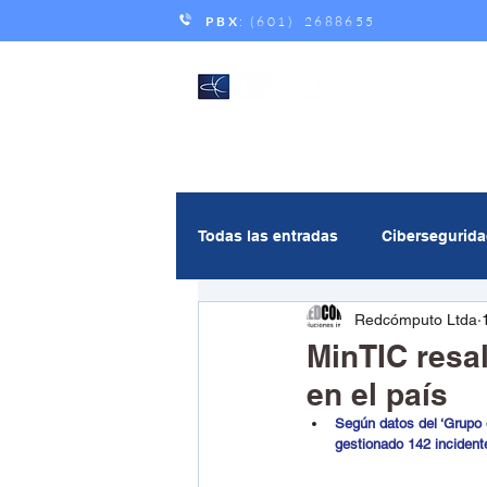
PBX
: (601) 2688655
Todas las entradas
Cibersegurid
Redcómputo Ltda
Gestión de servicios
Andic
MinTIC resal
en el país
Multicloud
Inteligencia Artif
Según datos del ‘Grupo 
gestionado 142 incident