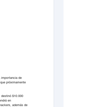
a importancia de 
hí que próximamente 
, destinó $10.000 
ondrá en 
 hackers, además de 