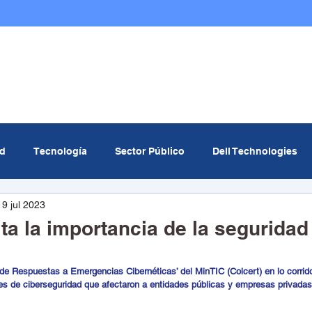
Nosotros
Infraestructura TI
Multicloud
ad
Tecnología
Sector Público
Dell Technologies
19 jul 2023
om
MinTIC
Data center
Curiosidades Tech
Ev
ta la importancia de la seguridad 
icial
Redcómputo
de Respuestas a Emergencias Cibernéticas’ del MinTIC (Colcert) en lo corrido
es de ciberseguridad que afectaron a entidades públicas y empresas privadas