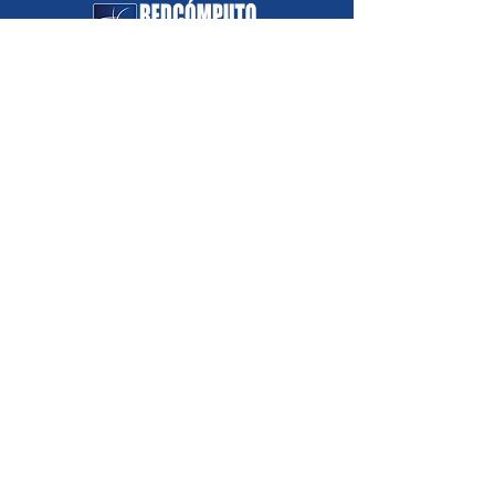
infraestructura de
comunicaciones en la
región
Horarios de atención:
07:30 a.m. - 05:30 p.m.
Lunes a Viernes:
08:00 a.m. - 12:00
p.m.
Sábados:
Nosotros
Somos
Valores corporativos
Casos de éxito
Contáctenos
Soluciones
I
nfraestructura
Multicloud
Ciberseguridad
Servicios TI