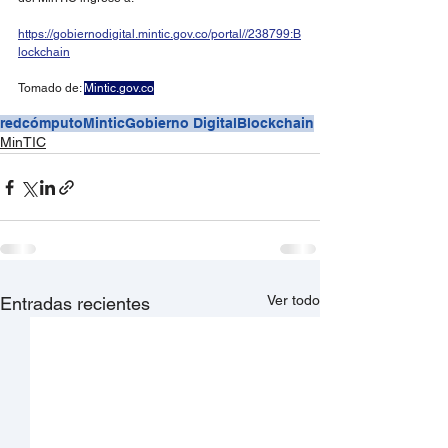
https://gobiernodigital.mintic.gov.co/portal//238799:B
lockchain
Tomado de: 
Mintic.gov.co
redcómputo
Mintic
Gobierno Digital
Blockchain
MinTIC
Ver todo
Entradas recientes