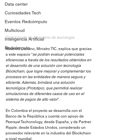
Data center
Curiosidades Tech
Eventos Redcómputo
Multicloud
Foto tomada de: Ministerio de tecnología
Inteligencia Artificial
Redcómputo
Mauricio Lizcano, Ministro TIC, explica que gracias 
a este espacio "
se podrán evaluar potenciales 
eficiencias a través de los resultados obtenidos en 
el desarrollo de una solución con tecnología 
Blockchain, que logre mejorar y complementar los 
procesos en las entidades de manera segura y 
eficiente. Además, brindará una solución 
tecnológica (Prototipo), que permitirá realizar 
simulaciones de diferentes casos de uso en el 
sistema de pagos de alto valor
".
En Colombia el proyecto se desarrolla con el 
Banco de la República y cuenta con apoyo de 
Peersyst Techonology, desde España, y de Partner 
Ripple, desde Estados Unidos, considerado un 
proveedor relevante en la industria del Blockchain 
a nivel mundial.