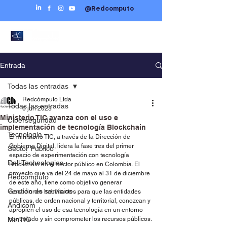
@Redcomputo
Entrada
Todas las entradas
Redcómputo Ltda
Todas las entradas
6 jun 2023
Ministerio TIC avanza con el uso e
Ciberseguridad
implementación de tecnología Blockchain
Tecnología
El ministerio TIC, a través de la Dirección de 
Gobierno Digital, lidera la fase tres del primer 
Sector Público
espacio de experimentación con tecnología 
Dell Technologies
Blockchain en el sector público en Colombia. El 
proyecto que va del 24 de mayo al 31 de diciembre 
Redcómputo
de este año, tiene como objetivo generar 
Gestión de servicios
condiciones habilitantes para que las entidades 
públicas, de orden nacional y territorial, conozcan y 
Andicom
apropien el uso de esa tecnología en un entorno 
MinTIC
controlado y sin comprometer los recursos públicos.