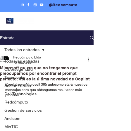
@Redcomputo
Entrada
Todas las entradas
Redcómputo Ltda
Todas las entradas
10 may 2024
Microsoft quiere que no tengamos que
Ciberseguridad
preocuparnos por encontrar el prompt
Tecnología
perfecto: así es la última novedad de Copilot
Copilot para Microsoft 365 autocompletará nuestros 
Sector Público
mensajes para que obtengamos resultados más 
Dell Technologies
precisos
Redcómputo
Gestión de servicios
Andicom
MinTIC