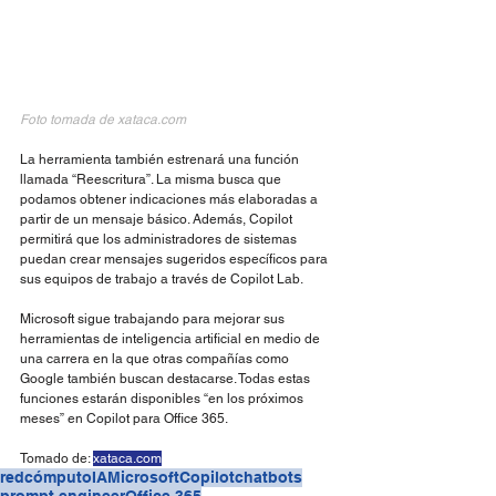
Foto tomada de 
xataca.com
La herramienta también estrenará una función 
llamada “Reescritura”. La misma busca que 
podamos obtener indicaciones más elaboradas a 
partir de un mensaje básico. Además, Copilot 
permitirá que los administradores de sistemas 
puedan crear mensajes sugeridos específicos para 
sus equipos de trabajo a través de Copilot Lab.
Microsoft sigue trabajando para mejorar sus 
herramientas de inteligencia artificial en medio de 
una carrera en la que otras compañías como 
Google también buscan destacarse. Todas estas 
funciones estarán disponibles “en los próximos 
meses” en Copilot para Office 365.
Tomado de: 
xataca.com
redcómputo
IA
Microsoft
Copilot
chatbots
prompt engineer
Office 365