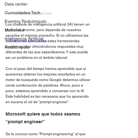
Data center
Curiosidades Tech
Foto tomada de 
xataca.com
Eventos Redcómputo
Los chatbots de inteligencia artificial (IA) tienen un 
Multicloud
potencial enorme, pero depende de nosotros 
sacarles el máximo provecho. Si no utilizamos las 
Inteligencia Artificial
indicaciones adecuadas
 estas herramientas 
pueden acabar ofreciéndonos respuestas muy 
Redcómputo
diferentes de las que esperábamos. Y esto puede 
ser un problema en el ámbito laboral.
Con el paso del tiempo hemos aprendido que si 
queremos obtener los mejores resultados en un 
motor de búsqueda como Google debemos utilizar 
cierta combinación de palabras. Ahora, poco a 
poco, estamos aprendido a conversar con la IA 
Esta habilidad es tan necesaria que ha aparecido 
en escena el rol de “prompt engineer”.
Microsoft quiere que todos seamos 
"prompt engineer”
Se le conoce como “Prompt engineering” al que 