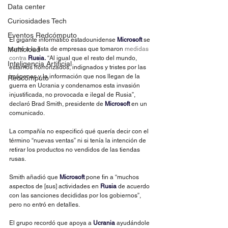
Data center
Curiosidades Tech
Eventos Redcómputo
El gigante informático estadounidense 
Microsoft 
se 
Multicloud
sumó a la lista de empresas que tomaron 
medidas 
contra
 Rusia.
 “Al igual que el resto del mundo, 
Inteligencia Artificial
estamos horrorizados, indignados y tristes por las 
imágenes y la información que nos llegan de la 
Redcómputo
guerra en Ucrania y condenamos esta invasión 
injustificada, no provocada e ilegal de Rusia”, 
declaró Brad Smith, presidente de 
Microsoft
en un 
comunicado.
La compañía no especificó qué quería decir con el 
término “nuevas ventas” ni si tenía la intención de 
retirar los productos no vendidos de las tiendas 
rusas.
Smith añadió que 
Microsoft 
pone fin a “muchos 
aspectos de [sus] actividades en 
Rusia 
de acuerdo 
con las sanciones decididas por los gobiernos”, 
pero no entró en detalles.
El grupo recordó que apoya a 
Ucrania 
ayudándole 