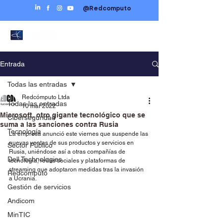
@Redcomputo
Entrada
Todas las entradas
Redcómputo Ltda
Todas las entradas
10 mar 2022
Microsoft, otro gigante tecnológico que se
Ciberseguridad
suma a las sanciones contra Rusia
Tecnología
La empresa anunció este viernes que suspende las 
nuevas ventas de sus productos y servicios en 
Sector Público
Rusia, uniéndose así a otras compañías de 
Dell Technologies
tecnología, redes sociales y plataformas de 
streaming que adoptaron medidas tras la invasión 
Redcómputo
a Ucrania.
Gestión de servicios
Andicom
MinTIC