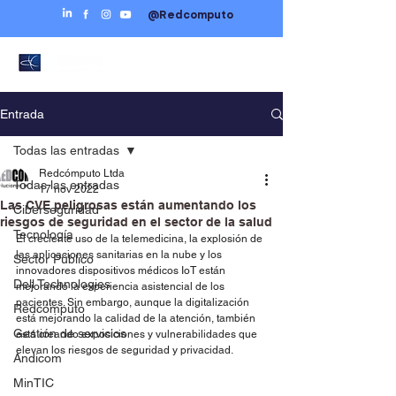
@Redcomputo
Entrada
Todas las entradas
Redcómputo Ltda
Todas las entradas
17 nov 2022
Las CVE peligrosas están aumentando los
Ciberseguridad
riesgos de seguridad en el sector de la salud
Tecnología
El creciente uso de la telemedicina, la explosión de 
las aplicaciones sanitarias en la nube y los 
Sector Público
innovadores dispositivos médicos IoT están 
Dell Technologies
mejorando la experiencia asistencial de los 
pacientes. Sin embargo, aunque la digitalización 
Redcómputo
está mejorando la calidad de la atención, también 
Gestión de servicios
está creando exposiciones y vulnerabilidades que 
elevan los riesgos de seguridad y privacidad.
Andicom
MinTIC