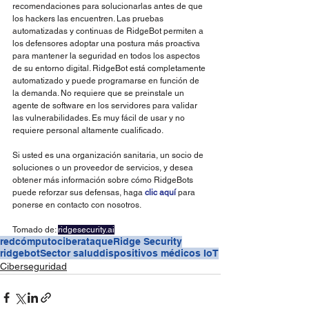
recomendaciones para solucionarlas antes de que 
los hackers las encuentren. Las pruebas 
automatizadas y continuas de RidgeBot permiten a 
los defensores adoptar una postura más proactiva 
para mantener la seguridad en todos los aspectos 
de su entorno digital. RidgeBot está completamente 
automatizado y puede programarse en función de 
la demanda. No requiere que se preinstale un 
agente de software en los servidores para validar 
las vulnerabilidades. Es muy fácil de usar y no 
requiere personal altamente cualificado.
Si usted es una organización sanitaria, un socio de 
soluciones o un proveedor de servicios, y desea 
obtener más información sobre cómo RidgeBots 
puede reforzar sus defensas, haga 
clic aquí
 para 
ponerse en contacto con nosotros.
Tomado de: 
ridgesecurity.ai
redcómputo
ciberataque
Ridge Security
ridgebot
Sector salud
dispositivos médicos IoT
Ciberseguridad