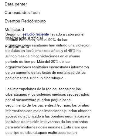
Data center
Curiosidades Tech
Eventos Redcómputo
Multicloud
Según un 
estudio reciente
 llevado a cabo por el 
Inteligencia Artificial
Instituto Ponemon, casi el 90% de las 
organizaciones sanitarias han sufrido una violación 
Redcómputo
de datos en los últimos dos años, y el 45% ha 
sufrido más de cinco violaciones en el mismo 
periodo de tiempo. Más del 20% de las 
organizaciones sanitarias encuestadas informaron 
de un aumento de las tasas de mortalidad de los 
pacientes tras sufrir un ciberataque.
Las interrupciones de la red causadas por los 
ciberataques y los sistemas médicos secuestrados 
por el ransomware pueden perjudicar el 
seguimiento de los pacientes. Peor aún, los piratas 
informáticos con malas intenciones pueden obtener 
acceso no autorizado a las bombas neumáticas y a 
los tubos de infusión intravenosa de los pacientes 
para administrarles dosis mortales. Está claro que 
este tipo de ciberataques maliciosos tienen 