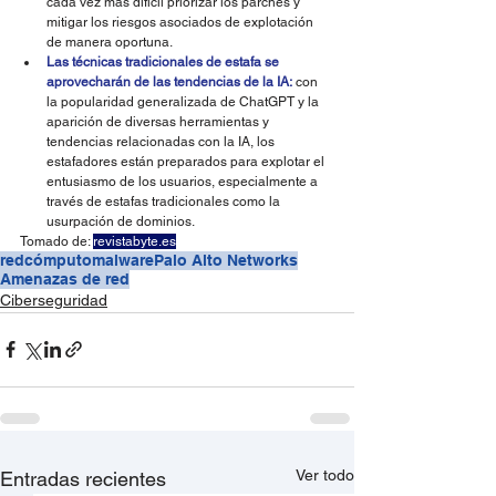
cada vez más difícil priorizar los parches y 
mitigar los riesgos asociados de explotación 
de manera oportuna.
Las técnicas tradicionales de estafa se 
aprovecharán de las tendencias de la IA:
 con 
la popularidad generalizada de ChatGPT y la 
aparición de diversas herramientas y 
tendencias relacionadas con la IA, los 
estafadores están preparados para explotar el 
entusiasmo de los usuarios, especialmente a 
través de estafas tradicionales como la 
usurpación de dominios.
Tomado de: 
revistabyte.es
redcómputo
malware
Palo Alto Networks
Amenazas de red
Ciberseguridad
Ver todo
Entradas recientes