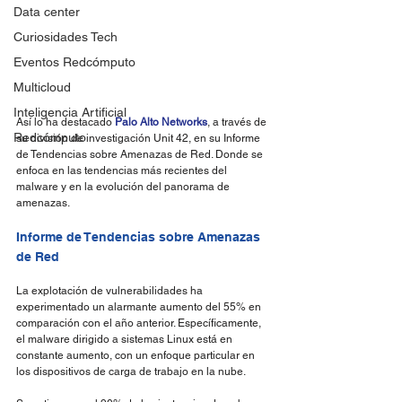
Data center
Curiosidades Tech
Eventos Redcómputo
Multicloud
Inteligencia Artificial
Así lo ha destacado 
Palo Alto Networks
, a través de 
Redcómputo
su división de investigación Unit 42, en su Informe 
de Tendencias sobre Amenazas de Red. Donde se 
enfoca en las tendencias más recientes del 
malware y en la evolución del panorama de 
amenazas.
Informe de Tendencias sobre Amenazas 
de Red
La explotación de vulnerabilidades ha 
experimentado un alarmante aumento del 55% en 
comparación con el año anterior. Específicamente, 
el malware dirigido a sistemas Linux está en 
constante aumento, con un enfoque particular en 
los dispositivos de carga de trabajo en la nube.