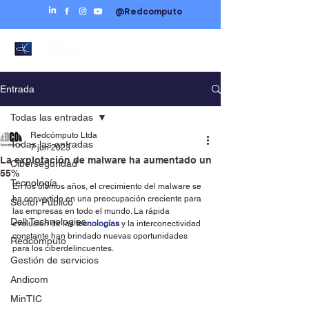
@Redcomputo
Entrada
Todas las entradas
Redcómputo Ltda
Todas las entradas
7 jun 2023
La explotación de malware ha aumentado un
Ciberseguridad
55%
Tecnología
En los últimos años, el crecimiento del malware se 
ha convertido en una preocupación creciente para 
Sector Público
las empresas en todo el mundo. La rápida 
Dell Technologies
evolución de las 
tecnologías 
y la interconectividad 
constante han brindado nuevas oportunidades 
Redcómputo
para los ciberdelincuentes.
Gestión de servicios
Andicom
MinTIC