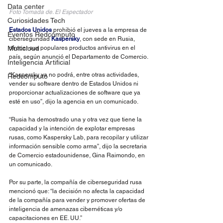
Data center
Foto Tomada de. El Espectador
Curiosidades Tech
Estados Unidos
 prohibió el jueves a la empresa de 
Eventos Redcómputo
ciberseguridad 
Kaspersky
, con sede en Rusia, 
Multicloud
ofrecer sus populares productos antivirus en el 
país, según anunció el Departamento de Comercio.
Inteligencia Artificial
“Kaspersky ya no podrá, entre otras actividades, 
Redcómputo
vender su software dentro de Estados Unidos ni 
proporcionar actualizaciones de software que ya 
esté en uso”, dijo la agencia en un comunicado.
“Rusia ha demostrado una y otra vez que tiene la 
capacidad y la intención de explotar empresas 
rusas, como Kaspersky Lab, para recopilar y utilizar 
información sensible como arma”, dijo la secretaria 
de Comercio estadounidense, Gina Raimondo, en 
un comunicado.
Por su parte, la compañía de ciberseguridad rusa 
mencionó que: “la decisión no afecta la capacidad 
de la compañía para vender y promover ofertas de 
inteligencia de amenazas cibernéticas y/o 
capacitaciones en EE. UU.”