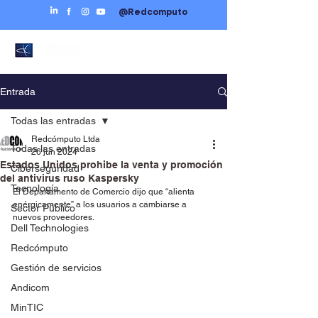
@Redcomputo
Entrada
Todas las entradas
Redcómputo Ltda
Todas las entradas
26 jun 2024
Estados Unidos prohibe la venta y promoción
Ciberseguridad
del antivirus ruso Kaspersky
Tecnología
El Departamento de Comercio dijo que “alienta 
enérgicamente” a los usuarios a cambiarse a 
Sector Público
nuevos proveedores.
Dell Technologies
Redcómputo
Gestión de servicios
Andicom
MinTIC