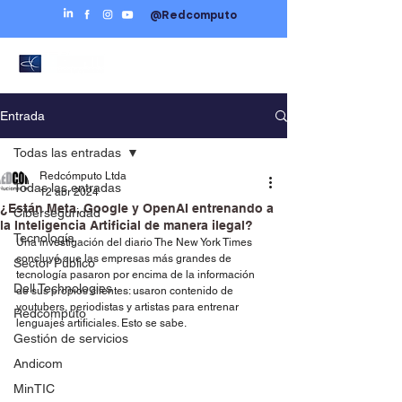
@Redcomputo
Entrada
Todas las entradas
Redcómputo Ltda
Todas las entradas
12 abr 2024
¿Están Meta, Google y OpenAI entrenando a
Ciberseguridad
la Inteligencia Artificial de manera ilegal?
Tecnología
Una investigación del diario The New York Times 
concluyó que las empresas más grandes de 
Sector Público
tecnología pasaron por encima de la información 
Dell Technologies
de sus propios clientes: usaron contenido de 
youtubers, periodistas y artistas para entrenar 
Redcómputo
lenguajes artificiales. Esto se sabe.
Gestión de servicios
Andicom
MinTIC