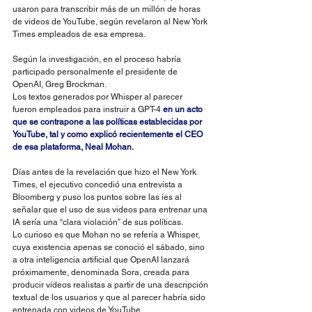
usaron para transcribir más de un millón de horas 
de videos de YouTube, según revelaron al New York 
Times empleados de esa empresa.
Según la investigación, en el proceso habría 
participado personalmente el presidente de 
OpenAI, Greg Brockman.
Los textos generados por Whisper al parecer 
fueron empleados para instruir a GPT-4 
en un acto 
que se contrapone a las políticas establecidas por 
YouTube, tal y como explicó recientemente el CEO 
de esa plataforma, Neal Mohan.
Días antes de la revelación que hizo el New York 
Times, el ejecutivo concedió una entrevista a 
Bloomberg y puso los puntos sobre las íes al 
señalar que el uso de sus videos para entrenar una 
IA sería una “clara violación” de sus políticas.
Lo curioso es que Mohan no se refería a Whisper, 
cuya existencia apenas se conoció el sábado, sino 
a otra inteligencia artificial que OpenAI lanzará 
próximamente, denominada Sora, creada para 
producir vídeos realistas a partir de una descripción 
textual de los usuarios y que al parecer habría sido 
entrenada con videos de YouTube.