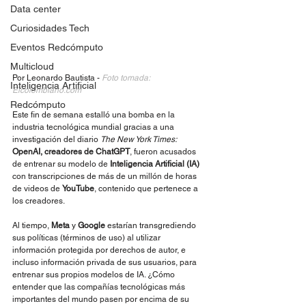
Data center
Curiosidades Tech
Eventos Redcómputo
Multicloud
Por Leonardo Bautista - 
Foto tomada: 
Inteligencia Artificial
Elcolombiano.com
Redcómputo
Este fin de semana estalló una bomba en la 
industria tecnológica mundial gracias a una 
investigación del diario 
The New York Times:
OpenAI, creadores de ChatGPT
, fueron acusados 
de entrenar su modelo de 
Inteligencia Artificial (IA)
con transcripciones de más de un millón de horas 
de videos de 
YouTube
, contenido que pertenece a 
los creadores.
Al tiempo, 
Meta
 y 
Google
 estarían transgrediendo 
sus políticas (términos de uso) al utilizar 
información protegida por derechos de autor, e 
incluso información privada de sus usuarios, para 
entrenar sus propios modelos de IA. ¿Cómo 
entender que las compañías tecnológicas más 
importantes del mundo pasen por encima de su 