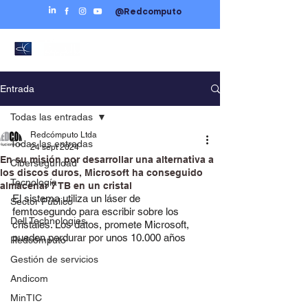
@Redcomputo
Entrada
Todas las entradas
Redcómputo Ltda
Todas las entradas
24 sept 2024
En su misión por desarrollar una alternativa a
Ciberseguridad
los discos duros, Microsoft ha conseguido
Tecnología
almacenar 7 TB en un cristal
El sistema utiliza un láser de 
Sector Público
femtosegundo para escribir sobre los 
Dell Technologies
cristales. Los datos, promete Microsoft, 
pueden perdurar por unos 10.000 años
Redcómputo
Gestión de servicios
Andicom
MinTIC