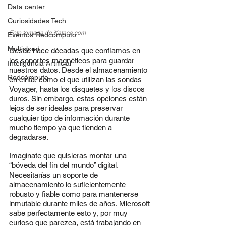
Data center
Curiosidades Tech
Foto tomada de 
Xataca.com
Eventos Redcómputo
Multicloud
Desde hace décadas que confiamos en 
los soportes magnéticos para guardar 
Inteligencia Artificial
nuestros datos. Desde el almacenamiento 
Redcómputo
en cinta, como el que utilizan las sondas 
Voyager, hasta los disquetes y los discos 
duros. Sin embargo, estas opciones están 
lejos de ser ideales para preservar 
cualquier tipo de información durante 
mucho tiempo ya que tienden a 
degradarse.
Imagínate que quisieras montar una 
“bóveda del fin del mundo” digital. 
Necesitarías un soporte de 
almacenamiento lo suficientemente 
robusto y fiable como para mantenerse 
inmutable durante miles de años. Microsoft 
sabe perfectamente esto y, por muy 
curioso que parezca, está trabajando en 