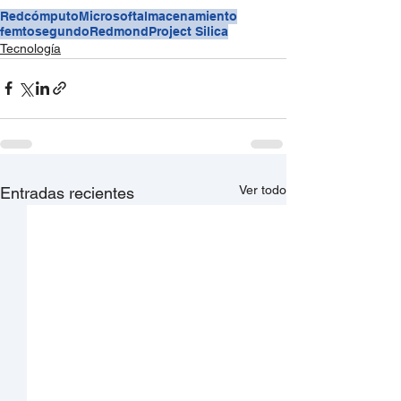
Redcómputo
Microsoft
almacenamiento
femtosegundo
Redmond
Project Silica
Tecnología
Ver todo
Entradas recientes