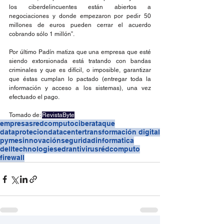
los ciberdelincuentes están abiertos a 
negociaciones y donde empezaron por pedir 50 
millones de euros pueden cerrar el acuerdo 
cobrando sólo 1 millón”.
Por último Padín matiza que una empresa que esté 
siendo extorsionada está tratando con bandas 
criminales y que es difícil, o imposible, garantizar 
que éstas cumplan lo pactado (entregar toda la 
información y acceso a los sistemas), una vez 
efectuado el pago.
Tomado de: 
RevistaByte
empresas
redcomputo
ciberataque
dataprotecion
datacenter
transformación digital
pymes
innovación
seguridadinformatica
delltechnologies
edr
antivirus
rédcomputo
firewall