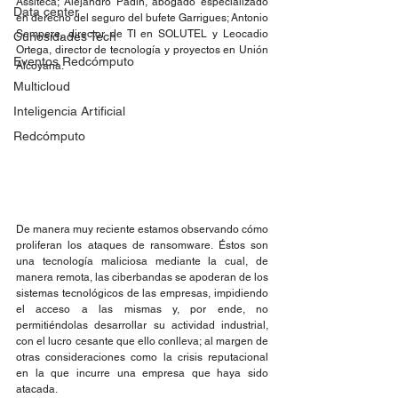
Assiteca; Alejandro Padín, abogado especializado 
Data center
en derecho del seguro del bufete Garrigues; Antonio 
Sempere, director de TI en SOLUTEL y Leocadio 
Curiosidades Tech
Ortega, director de tecnología y proyectos en Unión 
Eventos Redcómputo
Alcoyana.
Multicloud
Inteligencia Artificial
Redcómputo
De manera muy reciente estamos observando cómo 
proliferan los ataques de ransomware. Éstos son 
una tecnología maliciosa mediante la cual, de 
manera remota, las ciberbandas se apoderan de los 
sistemas tecnológicos de las empresas, impidiendo 
el acceso a las mismas y, por ende, no 
permitiéndolas desarrollar su actividad industrial, 
con el lucro cesante que ello conlleva; al margen de 
otras consideraciones como la crisis reputacional 
en la que incurre una empresa que haya sido 
atacada.