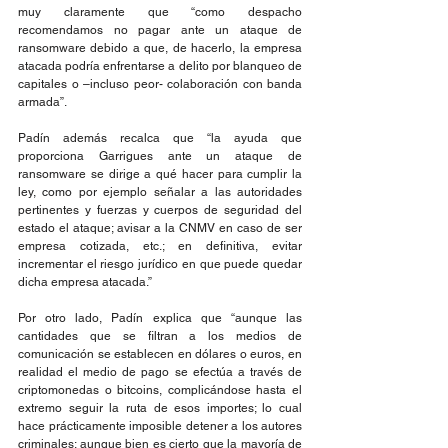
muy claramente que “como despacho 
recomendamos no pagar ante un ataque de 
ransomware debido a que, de hacerlo, la empresa 
atacada podría enfrentarse a delito por blanqueo de 
capitales o –incluso peor- colaboración con banda 
armada”.
Padín además recalca que “la ayuda que 
proporciona Garrigues ante un ataque de 
ransomware se dirige a qué hacer para cumplir la 
ley, como por ejemplo señalar a las autoridades 
pertinentes y fuerzas y cuerpos de seguridad del 
estado el ataque; avisar a la CNMV en caso de ser 
empresa cotizada, etc.; en definitiva, evitar 
incrementar el riesgo jurídico en que puede quedar 
dicha empresa atacada.”
Por otro lado, Padín explica que “aunque las 
cantidades que se filtran a los medios de 
comunicación se establecen en dólares o euros, en 
realidad el medio de pago se efectúa a través de 
criptomonedas o bitcoins, complicándose hasta el 
extremo seguir la ruta de esos importes; lo cual 
hace prácticamente imposible detener a los autores 
criminales; aunque bien es cierto que la mayoría de 