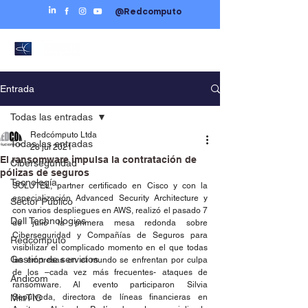
@Redcomputo
Entrada
Todas las entradas
Redcómputo Ltda
Todas las entradas
28 jul 2021
El ransomware impulsa la contratación de
Ciberseguridad
pólizas de seguros
Tecnología
SOLUTEL, partner certificado en Cisco y con la 
especialización Advanced Security Architecture y 
Sector Público
con varios despliegues en AWS, realizó el pasado 7 
Dell Technologies
de julio la primera mesa redonda sobre 
Ciberseguridad y Compañías de Seguros para 
Redcómputo
visibilizar el complicado momento en el que todas 
Gestión de servicios
las empresas en el mundo se enfrentan por culpa 
de los –cada vez más frecuentes- ataques de 
Andicom
ransomware. Al evento participaron Silvia 
MinTIC
Sepúlveda, directora de líneas financieras en 