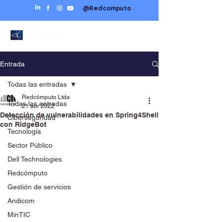
@Redcomputo
Entrada
Todas las entradas
Redcómputo Ltda
Todas las entradas
21 abr 2022
Detección de vulnerabilidades en Spring4Shell
Ciberseguridad
con RidgeBot
Tecnología
Sector Público
Dell Technologies
Redcómputo
Gestión de servicios
Andicom
MinTIC