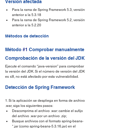
Versión afectada
Para la rama de Spring Framework 5.3, versión 
anterior a la 5.3.18
Para la rama de Spring Framework 5.2, versión 
anterior a la 5.2.20
Métodos de detección
Método 
#1
 Comprobar manualmente
Comprobación de la versión del JDK
Ejecute el comando “java-version” para comprobar 
la versión del JDK. Si el número de versión del JDK 
es ≤8, no está afectado por esta vulnerabilidad.
Detección de Spring Framework
1. Si la aplicación se despliega en forma de archivo 
.war, siga los siguientes pasos:
Descomprima el archivo .war: cambie el sufijo 
del archivo .war por un archivo .zip;
Busque archivos con el formato spring-beans-
*.jar (como spring-beans-5.3.16.jar) en el 