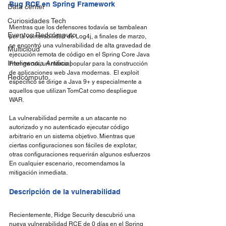
Bug RCE en Spring Framework
Data center
Curiosidades Tech
Mientras que los defensores todavía se tambalean 
Eventos Redcómputo
por la vulnerabilidad de Log4j, a finales de marzo, 
se encontró una vulnerabilidad de alta gravedad de 
Multicloud
ejecución remota de código en el Spring Core Java 
Inteligencia Artificial
Framework, un marco popular para la construcción 
de aplicaciones web Java modernas.  El exploit 
Redcómputo
específico se dirige a Java 9+ y especialmente a 
aquellos que utilizan TomCat como despliegue 
WAR. 
La vulnerabilidad permite a un atacante no 
autorizado y no autenticado ejecutar código 
arbitrario en un sistema objetivo. Mientras que 
ciertas configuraciones son fáciles de explotar, 
otras configuraciones requerirán algunos esfuerzos 
En cualquier escenario, recomendamos la 
mitigación inmediata.
Descripción de la vulnerabilidad
Recientemente, Ridge Security descubrió una 
nueva vulnerabilidad RCE de 0 días en el Spring 