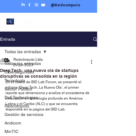
@Redcomputo
Entrada
Todas las entradas
Redcómputo Ltda
Todas las entradas
29 jun 2023
Deep Tech: una nueva ola de startups
Ciberseguridad
disruptivas se consolida en la región
Tecnología
En el marco de BID Lab Forum, se presentó el 
informe ‘Deep Tech, La Nueva Ola’, el primer 
Sector Público
reporte que dimensiona y analiza el ecosistema de 
Dell Technologies
innovación en tecnología profunda en América 
Latina y el Caribe (ALC) y que se encuentra 
Redcómputo
disponible en la página del BID Lab. 
Gestión de servicios
Andicom
MinTIC