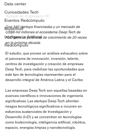
Data center
Curiosidades Tech
Tomado de: Empresario TIC
Eventos Redcómputo
Con 340 startups financiadas y un mercado de 
Multicloud
US$8 mil millones el ecosistema Deep Tech de 
Inteligencia Artificial
ALC tiene un potencial de crecimiento de 20 veces 
en la próxima década.
Redcómputo
El estudio, que provee un análisis exhaustivo sobre 
el panorama de innovación, inversión, talento, 
centros de investigación y creación de empresas 
Deep Tech, para visibilizar las oportunidades que 
este tipo de tecnologías representan para el 
desarrollo integral de América Latina y el Caribe.  
Las empresas Deep Tech son aquellas basadas en 
avances científicos e innovaciones de ingeniería 
significativas. Las startups Deep Tech afrontan 
riesgos tecnológicos significativos e incurren en 
esfuerzos sustanciales de Investigación y 
Desarrollo (I+D) y se concentran en tecnologías 
como biotecnología, inteligencia artificial, robótica, 
espacio, energías limpias y nanotecnología.