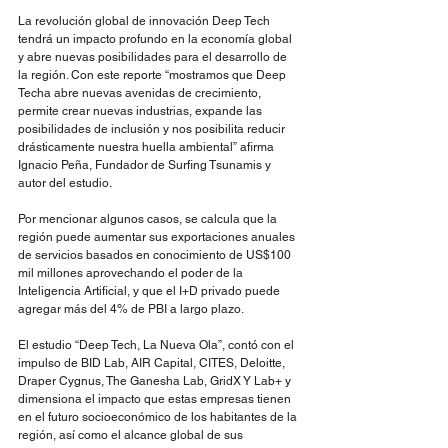
La revolución global de innovación Deep Tech 
tendrá un impacto profundo en la economía global 
y abre nuevas posibilidades para el desarrollo de 
la región. Con este reporte “mostramos que Deep 
Techa abre nuevas avenidas de crecimiento, 
permite crear nuevas industrias, expande las 
posibilidades de inclusión y nos posibilita reducir 
drásticamente nuestra huella ambiental” afirma 
Ignacio Peña, Fundador de Surfing Tsunamis y 
autor del estudio.  
Por mencionar algunos casos, se calcula que la 
región puede aumentar sus exportaciones anuales 
de servicios basados en conocimiento de US$100 
mil millones aprovechando el poder de la 
Inteligencia Artificial, y que el I+D privado puede 
agregar más del 4% de PBI a largo plazo. 
El estudio “Deep Tech, La Nueva Ola”, contó con el 
impulso de BID Lab, AIR Capital, CITES, Deloitte, 
Draper Cygnus, The Ganesha Lab, GridX Y Lab+ y 
dimensiona el impacto que estas empresas tienen 
en el futuro socioeconómico de los habitantes de la 
región, así como el alcance global de sus 