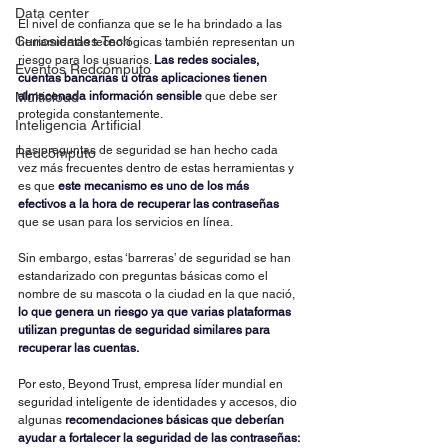
Data center
El nivel de confianza que se le ha brindado a las 
Curiosidades Tech
herramientas tecnológicas también representan un 
riesgo para los usuarios. 
Las redes sociales, 
Eventos Redcómputo
cuentas bancarias u otras aplicaciones tienen 
Multicloud
almacenada información sensible
 que debe ser 
protegida constantemente.
Inteligencia Artificial
Las preguntas de seguridad se han hecho cada 
Redcómputo
vez más frecuentes dentro de estas herramientas y 
es que 
este mecanismo es uno de los más 
efectivos a la hora de recuperar las contraseñas
que se usan para los servicios en línea.
Sin embargo, estas ‘barreras’ de seguridad se han 
estandarizado con preguntas básicas como el 
nombre de su mascota o la ciudad en la que nació, 
lo que genera un riesgo ya que varias plataformas 
utilizan preguntas de seguridad similares para 
recuperar las cuentas.
Por esto, Beyond Trust, empresa líder mundial en 
seguridad inteligente de identidades y accesos, dio 
algunas 
recomendaciones básicas que deberían 
ayudar a fortalecer la seguridad de las contraseñas: