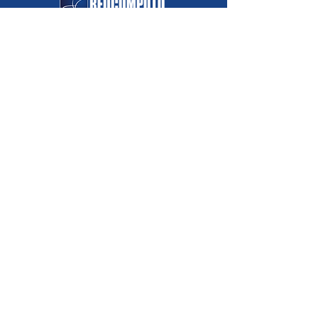
Horarios de atención:
07:30 a.m. - 05:30 p.m.
Lunes a Viernes:
08:00 a.m. - 12:00
p.m.
Sábados:
Nosotros
Somos
Valores corporativos
Casos de éxito
Contáctenos
Soluciones
I
nfraestructura
Multicloud
Ciberseguridad
Servicios TI