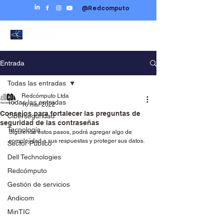
@Redcomputo
Entrada
Todas las entradas
Redcómputo Ltda
Todas las entradas
16 mar 2022
Consejos para fortalecer las preguntas de
Ciberseguridad
seguridad de las contraseñas
Tecnología
Siguiendo estos pasos, podrá agregar algo de 
complejidad a sus respuestas y proteger sus datos. 
Sector Público
Dell Technologies
Redcómputo
Gestión de servicios
Andicom
MinTIC