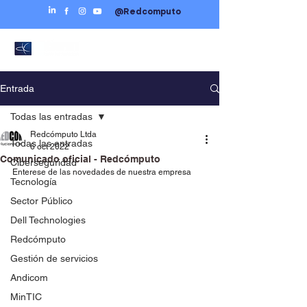
@Redcomputo
Entrada
Todas las entradas
Redcómputo Ltda
Todas las entradas
6 oct 2022
Comunicado oficial - Redcómputo
Ciberseguridad
Enterese de las novedades de nuestra empresa
Tecnología
Sector Público
Dell Technologies
Redcómputo
Gestión de servicios
Andicom
MinTIC