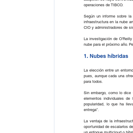
operaciones de TIBCO.
Según un informe sobre la a
infraestructura en la nube a
CIO y administradores de si
La investigación de O'Reill
nube para el próximo año. P
1. Nubes híbridas
La elección entre un entorno
pues, aunque cada una ofre
para todos.
Sin embargo, como lo dice u
elementos individuales de
popularidad, lo que ha ll
entrega”.
La ventaja de la infraestru
oportunidad de escalarlos d
un enfoque multicloud o híbri