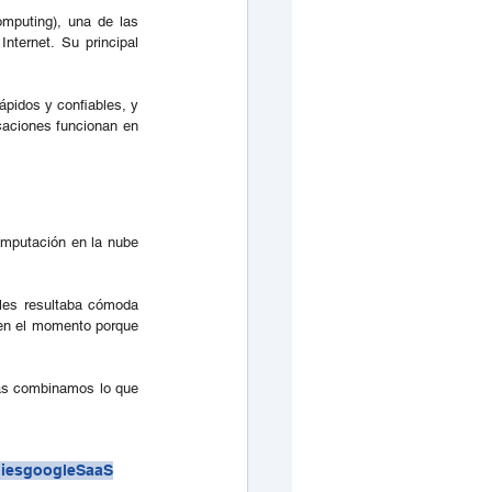
puting), una de las 
ternet. Su principal 
pidos y confiables, y 
caciones funcionan en 
omputación en la nube 
les resultaba cómoda 
en el momento porque 
as combinamos lo que 
ies
google
SaaS