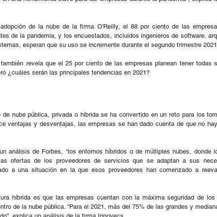
dopción de la nube de la firma O'Reilly, el 88 por ciento de las empresas
ntes de la pandemia, y los encuestados, incluidos ingenieros de software, arq
stemas, esperan que su uso se incremente durante el segundo trimestre 2021
y también revela que el 25 por ciento de las empresas planean tener todas s
ero ¿cuáles serán las principales tendencias en 2021?
 de nube pública, privada o híbrida se ha convertido en un reto para los to
ce ventajas y desventajas, las empresas se han dado cuenta de que no hay
n análisis de Forbes, “los entornos híbridos o de múltiples nubes, donde lo
 las ofertas de los proveedores de servicios que se adaptan a sus nece
evado a una situación en la que esos proveedores han comenzado a reeva
ctura híbrida es que las empresas cuentan con la máxima seguridad de los r
entro de la nube pública. “Para el 2021, más del 75% de las grandes y media
do”, explica un análisis de la firma Innovecs.