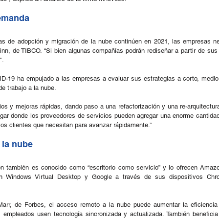
demanda
as de adopción y migración de la nube continúen en 2021, las empresas ne
uinn, de TIBCO. “Si bien algunas compañías podrán rediseñar a partir de sus 
".
D-19 ha empujado a las empresas a evaluar sus estrategias a corto, medio 
de trabajo a la nube.
 y mejoras rápidas, dando paso a una refactorización y una re-arquitectur
ugar donde los proveedores de servicios pueden agregar una enorme cantidad 
 los clientes que necesitan para avanzar rápidamente.”
 la nube
 también es conocido como “escritorio como servicio” y lo ofrecen Amazo
n Windows Virtual Desktop y Google a través de sus dispositivos Chro
Marr, de Forbes, el acceso remoto a la nube puede aumentar la eficiencia 
os empleados usen tecnología sincronizada y actualizada. También beneficia 