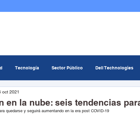
Nosotros
Infraestructura TI
Multicloud
ad
Tecnología
Sector Público
Dell Technologies
4 oct 2021
om
MinTIC
Data center
Curiosidades Tech
Ev
 en la nube: seis tendencias par
para quedarse y seguirá aumentando en la era post COVID-19
icial
Redcómputo