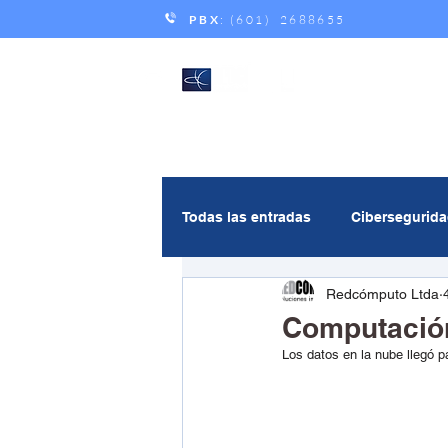
PBX
: (601) 2688655
Todas las entradas
Cibersegurid
Redcómputo Ltda
Gestión de servicios
Andic
Computación
Los datos en la nube llegó 
Multicloud
Inteligencia Artif