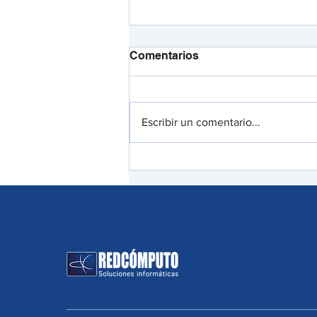
Comentarios
Escribir un comentario...
Bypass de autenticación
GlobalProtect de Palo Alto
Networks: Qué deben saber
los equipos de seguridad
sobre CVE-2026-0257