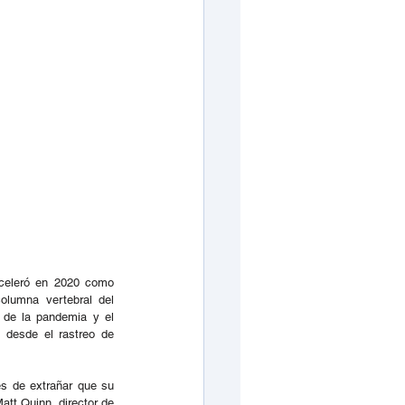
celeró en 2020 como 
olumna vertebral del 
 de la pandemia y el 
 desde el rastreo de 
es de extrañar que su 
tt Quinn, director de 