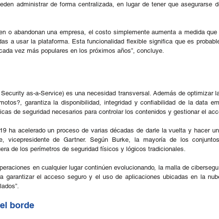
ueden administrar de forma centralizada, en lugar de tener que asegurarse d
en o abandonan una empresa, el costo simplemente aumenta a medida que 
as a usar la plataforma. Esta funcionalidad flexible significa que es probable
n cada vez más populares en los próximos años”, concluye.
ecurity as-a-Service) es una necesidad transversal. Además de optimizar la 
tos?, garantiza la disponibilidad, integridad y confiabilidad de la data em
íticas de seguridad necesarios para controlar los contenidos y gestionar el ac
9 ha acelerado un proceso de varias décadas de darle la vuelta y hacer una
rke, vicepresidente de Gartner. Según Burke, la mayoría de los conjuntos
era de los perímetros de seguridad físicos y lógicos tradicionales.
operaciones en cualquier lugar continúen evolucionando, la malla de cibersegur
a garantizar el acceso seguro y el uso de aplicaciones ubicadas en la nube 
lados”.
el borde