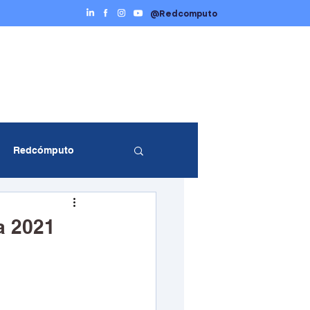
@Redcomputo
Ciberseguridad
Servicios TI
Contáctenos
Redcómputo
entos Redcómputo
a 2021