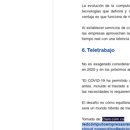
La evolución de la computa
tecnologías que definirá y 
ventaja es que funciona de 
Al establecer servicios de c
las empresas aprovechan la f
tiempo real con una latencia 
6. Teletrabajo
No es exagerado considerar 
en 2020 y en los próximos a
“El COVID-19 ha permitido 
antes, incluido el traslado
las necesidades lo requieren
El desafío es cómo equilibr
será un mundo híbrido de tra
Tomado de: 
Claro.com.co
redcómputo
empresas
re
cloud computing
Redcl