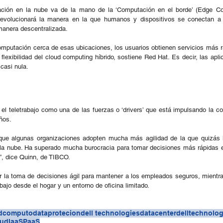
ción en la nube va de la mano de la ‘Computación en el borde’ (Edge Com
revolucionará la manera en la que humanos y dispositivos se conectan a In
manera descentralizada.
omputación cerca de esas ubicaciones, los usuarios obtienen servicios más rá
lexibilidad del cloud computing híbrido, sostiene Red Hat. Es decir, las apli
casi nula.
el teletrabajo como una de las fuerzas o ‘drivers’ que está impulsando la c
ños.
que algunas organizaciones adopten mucha más agilidad de la que quizás 
 a la nube. Ha superado mucha burocracia para tomar decisiones más rápidas 
”, dice Quinn, de TIBCO.
ar la toma de decisiones ágil para mantener a los empleados seguros, mientr
bajo desde el hogar y un entorno de oficina limitado.
dcomputo
dataprotecion
dell technologies
datacenter
delltechnolog
oud
IaaS
PaaS