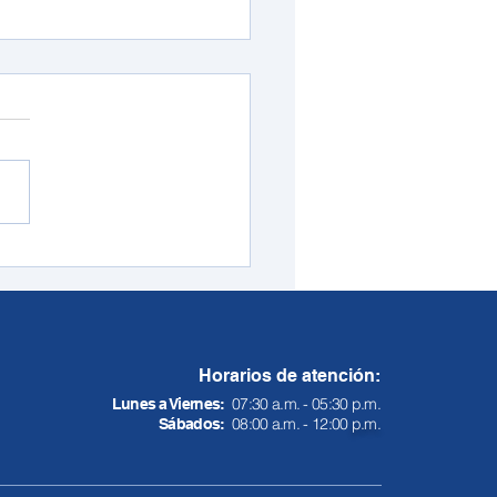
rio especial de
ción en Redcómputo:
coles 31 de diciembre
Horarios de atención:
07:30 a.m. - 05:30 p.m.
Lunes a Viernes:
08:00 a.m. - 12:00
p.m.
Sábados: