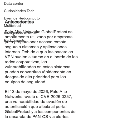
Data center
Curiosidades Tech
Eventos Redcómputo
Antecedentes
Multicloud
Palo Alto Networks GlobalProtect es 
Inteligencia Artificial
ampliamente utilizado por empresas 
Redcómputo
para proporcionar acceso remoto 
seguro a sistemas y aplicaciones 
internas. Debido a que las pasarelas 
VPN suelen situarse en el borde de las 
redes corporativas, las 
vulnerabilidades en estos sistemas 
pueden convertirse rápidamente en 
riesgos de alta prioridad para los 
equipos de seguridad.
El 13 de mayo de 2026, Palo Alto 
Networks reveló el CVE-2026-0257, 
una vulnerabilidad de evasión de 
autenticación que afecta al portal 
GlobalProtect y a los componentes de 
la pasarela de PAN-OS y a ciertos 