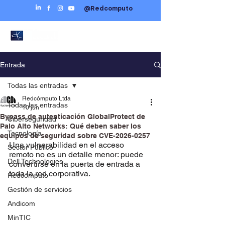
@Redcomputo
Entrada
Todas las entradas
Redcómputo Ltda
Todas las entradas
10 jun
Bypass de autenticación GlobalProtect de
Ciberseguridad
Palo Alto Networks: Qué deben saber los
Tecnología
equipos de seguridad sobre CVE-2026-0257
Una vulnerabilidad en el acceso 
Sector Público
remoto no es un detalle menor: puede 
Dell Technologies
convertirse en la puerta de entrada a 
toda la red corporativa.
Redcómputo
Gestión de servicios
Andicom
MinTIC