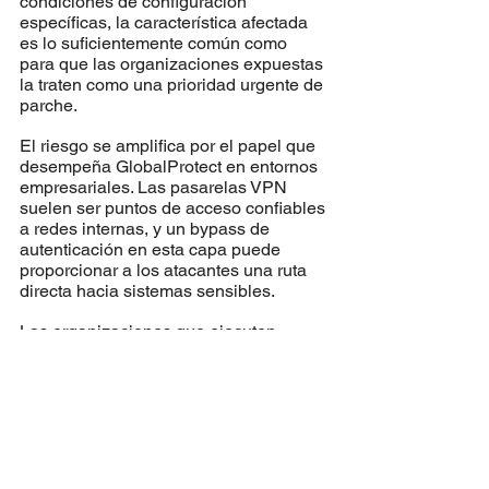
condiciones de configuración 
específicas, la característica afectada 
es lo suficientemente común como 
para que las organizaciones expuestas 
la traten como una prioridad urgente de 
parche.
El riesgo se amplifica por el papel que 
desempeña GlobalProtect en entornos 
empresariales. Las pasarelas VPN 
suelen ser puntos de acceso confiables 
a redes internas, y un bypass de 
autenticación en esta capa puede 
proporcionar a los atacantes una ruta 
directa hacia sistemas sensibles.
Las organizaciones que ejecuten 
versiones afectadas de PAN-OS o 
Prisma Access deben actualizar 
inmediatamente, verificar su 
configuración de cookies de anulación 
de autenticación y revisar los registros 
de autenticación de VPN en busca de 
signos de actividad sospechosa.