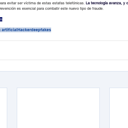
ara evitar ser víctima de estas estafas telefónicas. 
La tecnología avanza, y c
prevención es esencial para combatir este nuevo tipo de fraude.
om
 artificial
Hacker
deepfakes