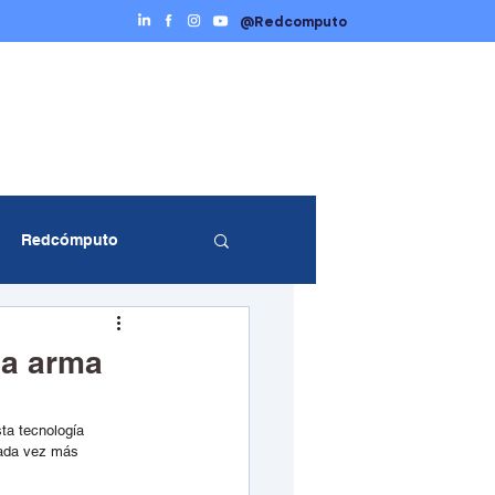
@Redcomputo
Ciberseguridad
Servicios TI
Contáctenos
Redcómputo
entos Redcómputo
va arma
sta tecnología 
cada vez más 