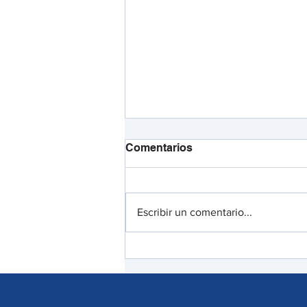
Comentarios
Escribir un comentario...
¿Le llegó un correo
electrónico con un archivo
.svg? Podría ser una
peligrosa estafa digital, así