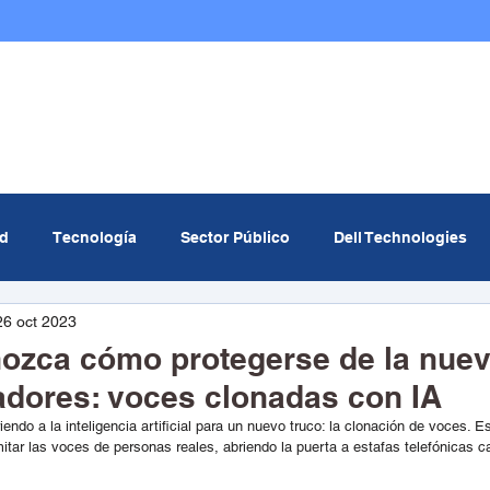
Nosotros
Infraestructura TI
Multicloud
ad
Tecnología
Sector Público
Dell Technologies
26 oct 2023
om
MinTIC
Data center
Curiosidades Tech
Ev
nozca cómo protegerse de la nue
fadores: voces clonadas con IA
icial
Redcómputo
endo a la inteligencia artificial para un nuevo truco: la clonación de voces. E
mitar las voces de personas reales, abriendo la puerta a estafas telefónicas 