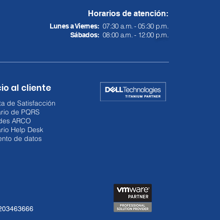
Horarios de atención:
07:30 a.m. - 05:30 p.m.
Lunes a Viernes:
08:00 a.m. - 12:00
p.m.
Sábados:
io al cliente
a de Satisfacción
ario de PQRS
udes ARCO
rio Help Desk
ento de datos
3203463666