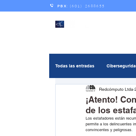
PBX
: (601) 2688655
Todas las entradas
Cibersegurid
Redcómputo Ltda
Gestión de servicios
Andic
¡Atento! Co
de los esta
Multicloud
Inteligencia Artif
Los estafadores están recurri
permite a los delincuentes i
convincentes y peligrosas.