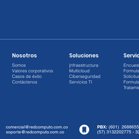
Nosotros
Soluciones
Servic
Somos
I
nfraestructura
Encuest
Valores corporativos
Multicloud
Formul
Casos de éxito
Ciberseguridad
Solicit
Contáctenos
Servicios TI
Formula
Tratami
comercial@redcomputo.com.co
PBX:
(601) 2688655
soporte@redcomputo.com.co
(57) 3132202775 - 