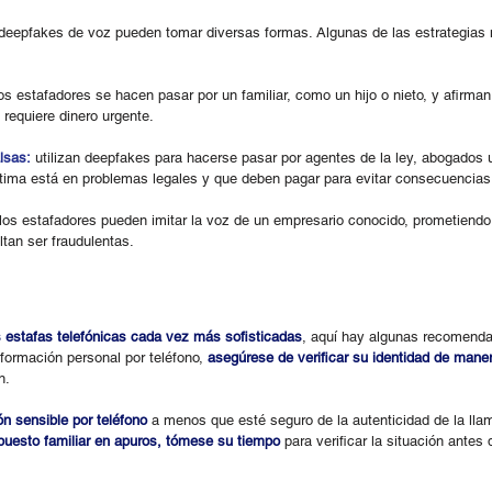
 deepfakes de voz pueden tomar diversas formas. Algunas de las estrategia
los estafadores se hacen pasar por un familiar, como un hijo o nieto, y afirman
requiere dinero urgente.
lsas:
 utilizan deepfakes para hacerse pasar por agentes de la ley, abogados u
íctima está en problemas legales y que deben pagar para evitar consecuencias
 los estafadores pueden imitar la voz de un empresario conocido, prometiendo
ltan ser fraudulentas.
 estafas telefónicas cada vez más sofisticadas
, aquí hay algunas recomenda
información personal por teléfono, 
asegúrese de verificar su identidad de mane
n.
ón sensible por teléfono
 a menos que esté seguro de la autenticidad de la lla
upuesto familiar en apuros, tómese su tiempo
 para verificar la situación antes 