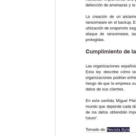
detección de amenazas y la m
La creación de un aislami
ransomware en el backup. Es
utilización de snapshots seg
ataque de ransomware, las
protegidas.   
Cumplimiento de la
Las organizaciones español
Esta ley describe cómo las
organizaciones podrían enfre
riesgo de que la empresa suf
datos de sus clientes.   
En este sentido, Miguel Ple
mundo que depende cada día
de los datos obtendrán impo
futuro”. 
Tomado de: 
Revista Byte