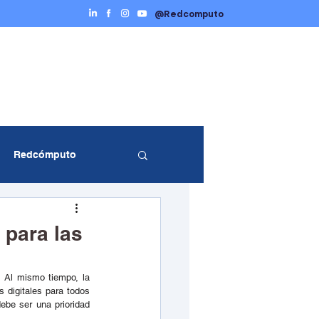
@Redcomputo
Ciberseguridad
Servicios TI
Contáctenos
Redcómputo
entos Redcómputo
 para las
 Al mismo tiempo, la 
digitales para todos 
be ser una prioridad 