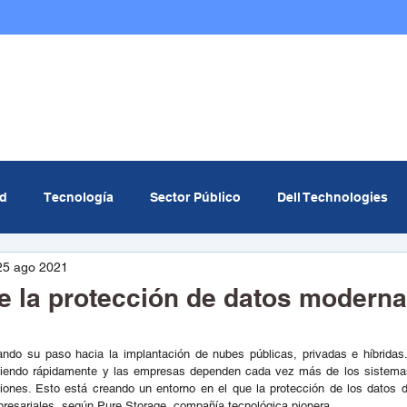
Nosotros
Infraestructura TI
Multicloud
ad
Tecnología
Sector Público
Dell Technologies
25 ago 2021
om
MinTIC
Data center
Curiosidades Tech
Ev
e la protección de datos moderna
icial
Redcómputo
ndo su paso hacia la implantación de nubes públicas, privadas e híbridas.
eciendo rápidamente y las empresas dependen cada vez más de los sistemas 
ones. Esto está creando un entorno en el que la protección de los datos de
presariales, según Pure Storage, compañía tecnológica pionera.