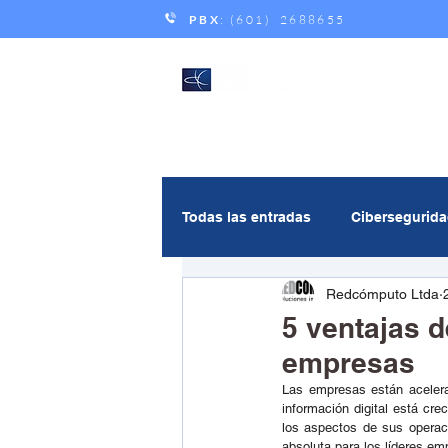
PBX
: (601) 2688655
Todas las entradas
Cibersegurid
Redcómputo Ltda
Gestión de servicios
Andic
5 ventajas d
empresas
Multicloud
Inteligencia Artif
Las empresas están acelera
información digital está cr
los aspectos de sus operaci
absoluta para los líderes em