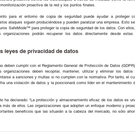
onitorización proactiva de la red y los puntos finales.   
ento para el entorno de copia de seguridad puede ayudar a proteger co
tos ataques siguen produciéndose y pueden paralizar una empresa. Esto se 
uros SafeMode™ para proteger la copia de seguridad de los datos. Con ellos,
 organizaciones podrán recuperar los datos directamente desde estas 
s leyes de privacidad de datos
as deben cumplir con el Reglamento General de Protección de Datos (GDPR) 
 organizaciones deben recopilar, mantener, utilizar y eliminar los datos 
ntarse a sanciones y multas si no cumplen con la normativa. Por tanto, el cum
ra una violación de datos y la posicionará como líder en el mantenimiento de
ite ha declarado: “La protección y almacenamiento eficaz de los datos es un
 más de ellos. Las organizaciones que adopten un enfoque moderno y proact
rtantes beneficios que las situarán a la cabeza del mercado, no sólo ahora