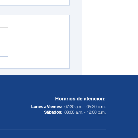
rio especial de
ción en Redcómputo:
coles 31 de diciembre
Horarios de atención:
07:30 a.m. - 05:30 p.m.
Lunes a Viernes:
08:00 a.m. - 12:00
p.m.
Sábados: