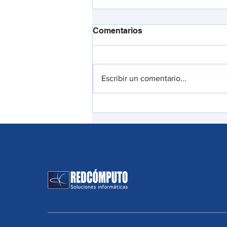
Comentarios
Escribir un comentario...
Bypass de autenticación
GlobalProtect de Palo Alto
Networks: Qué deben saber
los equipos de seguridad
sobre CVE-2026-0257