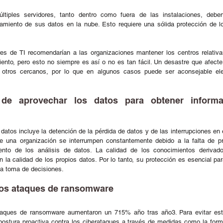
tiples servidores, tanto dentro como fuera de las instalaciones, deben
amiento de sus datos en la nube. Esto requiere una sólida protección de lo
res de TI recomendarían a las organizaciones mantener los centros relativ
ento, pero esto no siempre es así o no es tan fácil. Un desastre que afecte
a otros cercanos, por lo que en algunos casos puede ser aconsejable ele
de aprovechar los datos para obtener informa
datos incluye la detención de la pérdida de datos y de las interrupciones en
e una organización se interrumpen constantemente debido a la falta de pro
nto de los análisis de datos. La calidad de los conocimientos derivado
 la calidad de los propios datos. Por lo tanto, su protección es esencial par
la toma de decisiones. 
los ataques de ransomware  
taques de ransomware aumentaron un 715% año tras año3. Para evitar esto
ostura proactiva contra los ciberataques a través de medidas como la formac