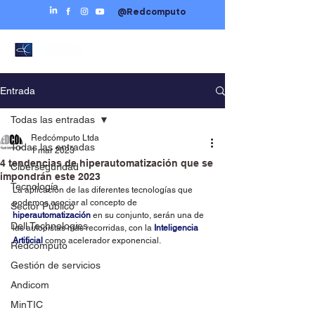
@Redcomputo
Entrada
Todas las entradas
Redcómputo Ltda
Todas las entradas
1 mar 2023
4 tendencias de hiperautomatización que se
Ciberseguridad
impondrán este 2023
Tecnología
La aplicación de las diferentes tecnologías que 
podemos asociar al concepto de 
Sector Público
hiperautomatización 
en su conjunto, serán una de 
Dell Technologies
las autopistas más recorridas, con la 
Inteligencia 
Artificial
 como acelerador exponencial.
Redcómputo
Gestión de servicios
Andicom
MinTIC