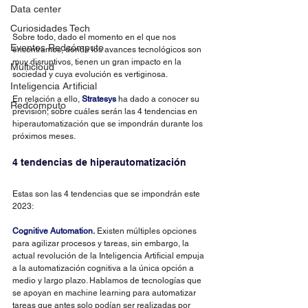
Data center
Curiosidades Tech
Sobre todo, dado el momento en el que nos 
Eventos Redcómputo
encontramos, donde los avances tecnológicos son 
muy disruptivos, tienen un gran impacto en la 
Multicloud
sociedad y cuya evolución es vertiginosa.
Inteligencia Artificial
En relación a ello, 
Stratesys 
ha dado a conocer su 
Redcómputo
previsión, sobre cuáles serán las 4 tendencias en 
hiperautomatización que se impondrán durante los 
próximos meses.
4 tendencias de hiperautomatización
Estas son las 4 tendencias que se impondrán este 
2023:
Cognitive Automation.
 Existen múltiples opciones 
para agilizar procesos y tareas, sin embargo, la 
actual revolución de la Inteligencia Artificial empuja 
a la automatización cognitiva a la única opción a 
medio y largo plazo. Hablamos de tecnologías que 
se apoyan en machine learning para automatizar 
tareas que antes solo podían ser realizadas por 