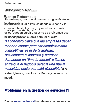
Data center
Curiosidades Tech
Tomada de: Revista Byte
Eventos Redcómputo
Sin embargo, durante el proceso de gestión de los 
Multicloud
servicios de TI, que implica desde el diseño y la 
creación, hasta la entrega y mantenimiento de 
Inteligencia Artificial
estos, pueden surgir una serie de problemas que 
Redcómputo
hay que tener en cuenta para tener éxito.
“El concepto clave que las empresas deben 
tener en cuenta para ser completamente 
competitivas es el de la 
agilidad
. 
Actualmente el contexto y mercado 
demandan un “time to market” o tiempo 
entre que el negocio detecta una nueva 
necesidad hasta que está disponible”
dice 
Isabel Iglesias, directora de Delivery de knowmad 
mood.
Problemas en la gestión de servicios TI
Desde 
knowmad mood
 han destacado cuáles son 