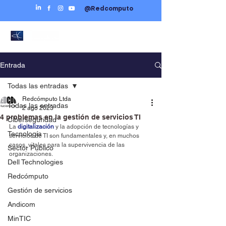
@Redcomputo
Entrada
Todas las entradas
Redcómputo Ltda
Todas las entradas
2 ago 2023
4 problemas en la gestión de servicios TI
Ciberseguridad
La
digitalización
 y la adopción de tecnologías y 
Tecnología
servicios de TI son fundamentales y, en muchos 
casos, vitales para la supervivencia de las 
Sector Público
organizaciones.
Dell Technologies
Redcómputo
Gestión de servicios
Andicom
MinTIC